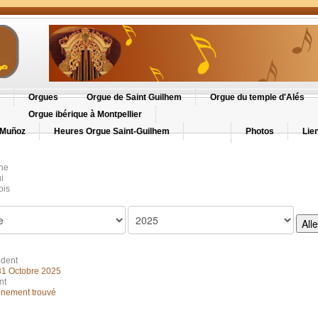
Orgues
Orgue de Saint Guilhem
Orgue du temple d'Alés
Orgue ibérique à Montpellier
 Muñoz
Heures Orgue Saint-Guilhem
Photos
Lie
ne
i
ois
All
édent
31 Octobre 2025
nt
nement trouvé