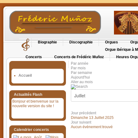
Biographie
Discographie
Orgues
Orgu
Orgue ibérique à M
Concerts
Concerts de Frédéric Muñoz
Heures Orgu
Par année
Orgues en Cévennes
Par mois
Par semaine
Accueil
Aujourd'hui
Aller au mois
Actualités Flash
Bonjour et bienvenue sur la
nouvelle version du site !
Jour précédent
Dimanche 13 Juillet 2025
Jour suivant
Aucun évènement trouvé
Calendrier concerts
Août