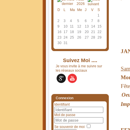
2026
D
L
Ma
Me
J
V
S
1
2
3
4
5
6
7
8
9
10
11
12
13
14
15
16
17
18
19
20
21
22
23
24
25
26
27
28
29
30
31
JA
Suivez Moi ....
Je vous invite à me suivre sur
Sam
les réseaux sociaux
Mon
Fête
Oeu
.
Connexion
Imp
Identifiant
Mot de passe
Se souvenir de moi