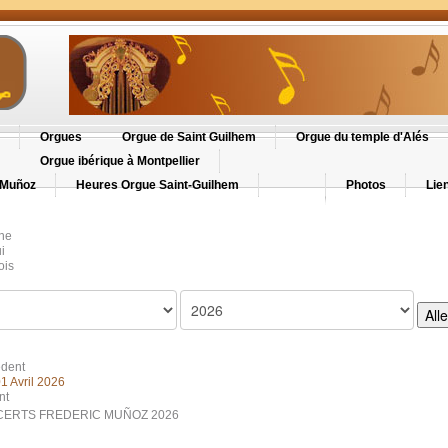
Orgues
Orgue de Saint Guilhem
Orgue du temple d'Alés
Orgue ibérique à Montpellier
 Muñoz
Heures Orgue Saint-Guilhem
Photos
Lie
ne
i
ois
All
édent
1 Avril 2026
nt
ERTS FREDERIC MUÑOZ 2026