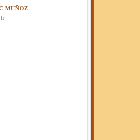
IC MUÑOZ
fr