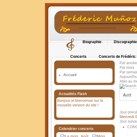
Biographie
Discographie
Concerts
Concerts de Frédéric
Par année
Orgues en Cévennes
Par mois
Par semai
Accueil
Aujourd'hu
Aller au m
Actualités Flash
Bonjour et bienvenue sur la
nouvelle version du site !
Jour préc
Mercredi 0
Jour suiva
CONC
Calendrier concerts
:
Août