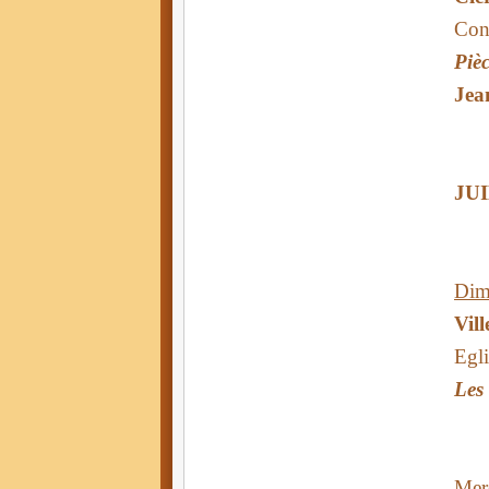
Con
Piè
Jea
JU
Dima
Vil
Egli
Les 
Merc