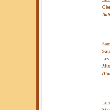
Cle
Ital
Same
Sai
Les
Mus
(Fau
Lund