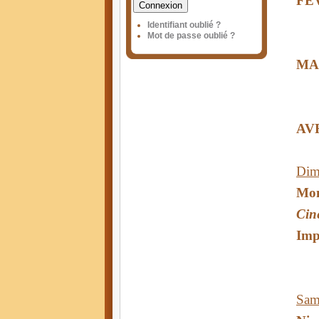
FE
Connexion
Identifiant oublié ?
Mot de passe oublié ?
MA
AV
Dim
Mon
Cin
Imp
Sam