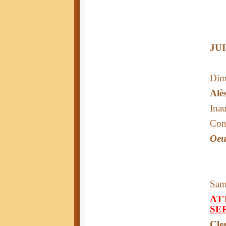
JU
Dim
Alè
Inau
Conc
Oeuv
Sam
AT
SE
Cle