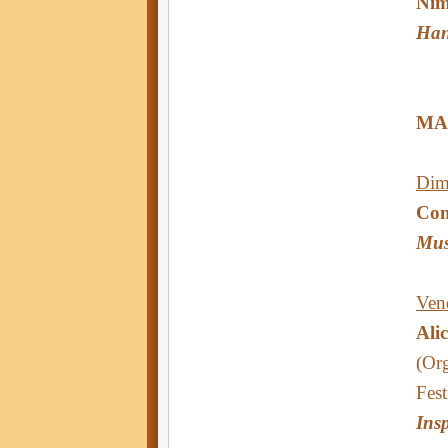
Nim
Han
MA
Dim
Con
Mus
Ven
Ali
(Or
Fest
Ins