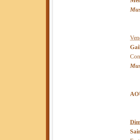
Men
Mus
Vend
Gail
Con
Mus
AO
Dim
Sai