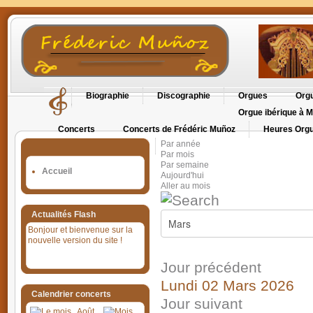
Biographie
Discographie
Orgues
Orgu
Orgue ibérique à M
Concerts
Concerts de Frédéric Muñoz
Heures Orgu
Par année
Orgues en Cévennes
Par mois
Par semaine
Accueil
Aujourd'hui
Aller au mois
Actualités Flash
Bonjour et bienvenue sur la
nouvelle version du site !
Jour précédent
Lundi 02 Mars 2026
Calendrier concerts
Jour suivant
Août