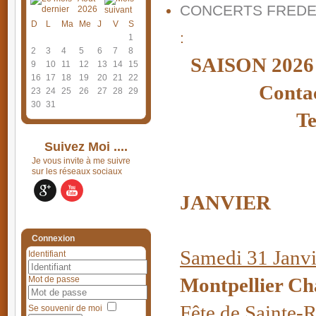
CONCERTS FREDE
2026
D
L
Ma
Me
J
V
S
:
1
2
3
4
5
6
7
8
SAISON 20
9
10
11
12
13
14
15
16
17
18
19
20
21
22
Conta
23
24
25
26
27
28
29
30
31
Te
Suivez Moi ....
Je vous invite à me suivre
sur les réseaux sociaux
JANVIER
Connexion
Samedi 31 Janv
Identifiant
Montpellier Cha
Mot de passe
Fête de Sainte-
Se souvenir de moi