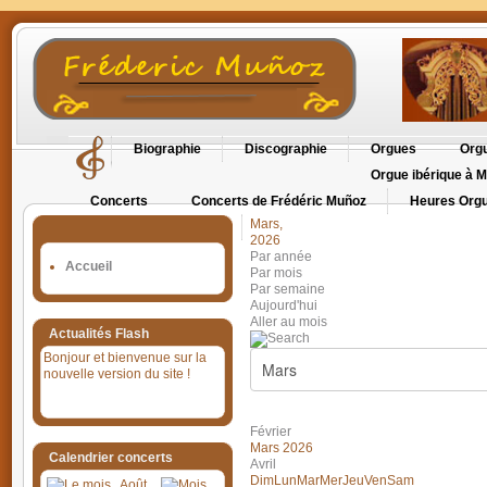
Biographie
Discographie
Orgues
Orgu
Orgue ibérique à M
Concerts
Concerts de Frédéric Muñoz
Heures Orgu
Mars,
Orgues en Cévennes
2026
Par année
Accueil
Par mois
Par semaine
Aujourd'hui
Aller au mois
Actualités Flash
Bonjour et bienvenue sur la
nouvelle version du site !
Février
Mars 2026
Calendrier concerts
Avril
Dim
Lun
Mar
Mer
Jeu
Ven
Sam
Août