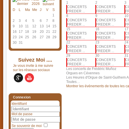
1
2
3
2026
CONCERTS
CONCERTS
C
D
L
Ma
Me
J
V
S
FREDER ...
FREDER ...
FR
1
8
9
10
CONCERTS
CONCERTS
C
2
3
4
5
6
7
8
FREDER ...
FREDER ...
FR
9
10
11
12
13
14
15
15
16
17
16
17
18
19
20
21
22
CONCERTS
CONCERTS
C
23
24
25
26
27
28
29
FREDER ...
FREDER ...
FR
22
23
24
30
31
CONCERTS
CONCERTS
C
FREDER ...
FREDER ...
FR
29
30
31
Suivez Moi ....
CONCERTS
CONCERTS
C
FREDER ...
FREDER ...
FR
Je vous invite à me suivre
Les concerts de Frédéric Muñoz
sur les réseaux sociaux
Orgues en Cévennes
Les Heures d'Orgue de Saint-Guilhem 
Toutes…
Montrer les événements de toutes les c
Connexion
Identifiant
Mot de passe
Se souvenir de moi