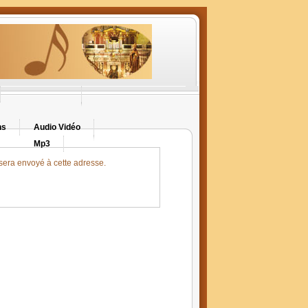
ns
Audio Vidéo
Mp3
s sera envoyé à cette adresse.